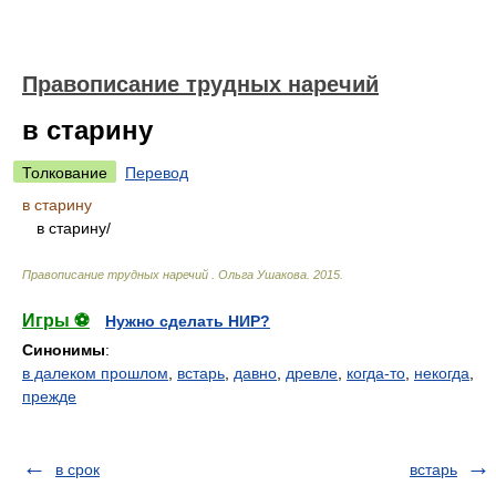
Правописание трудных наречий
в старину
Толкование
Перевод
в старину
в старин
у/
Правописание трудных наречий
.
Ольга Ушакова
.
2015
.
Игры ⚽
Нужно сделать НИР?
Синонимы
:
в далеком прошлом
,
встарь
,
давно
,
древле
,
когда-то
,
некогда
,
прежде
в срок
встарь