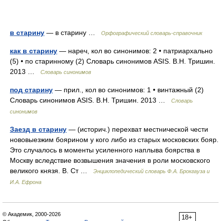
в старину
— в старину …
Орфографический словарь-справочник
как в старину
— нареч, кол во синонимов: 2 • патриархально
(5) • по старинному (2) Словарь синонимов ASIS. В.Н. Тришин.
2013 …
Словарь синонимов
под старину
— прил., кол во синонимов: 1 • винтажный (2)
Словарь синонимов ASIS. В.Н. Тришин. 2013 …
Словарь
синонимов
Заезд в старину
— (историч.) перехват местнической чести
нововыезжим боярином у кого либо из старых московских бояр.
Это случалось в моменты усиленного наплыва боярства в
Москву вследствие возвышения значения в роли московского
великого князя. В. Ст …
Энциклопедический словарь Ф.А. Брокгауза и
И.А. Ефрона
© Академик, 2000-2026
18+